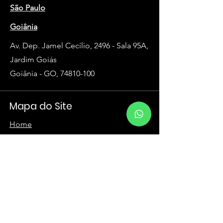
São Paulo
Goiânia
Av. Dep. Jamel Cecílio, 2496 - Sala 95A,
Jardim Goiás
Goiânia - GO, 74810-100
Mapa do Site
Home
Ecossitema
Educacional
Agendamento
Contato
Trabalhe conosco