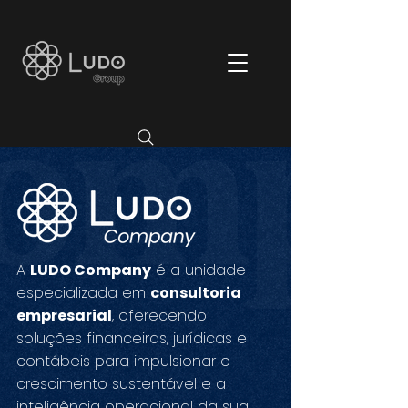
A
LUDO Company
é a unidade
especializada em
consultoria
empresarial
, oferecendo
soluções financeiras, jurídicas e
contábeis para impulsionar o
crescimento sustentável e a
inteligência operacional da sua