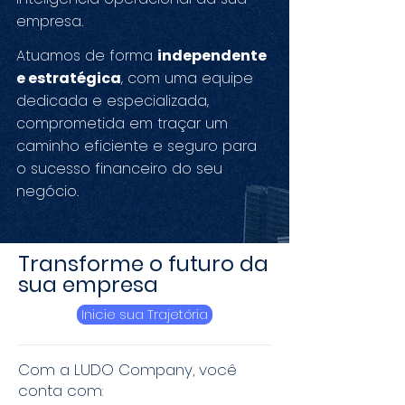
empresa.
Atuamos de forma
independente
e estratégica
, com uma equipe
dedicada e especializada,
comprometida em traçar um
caminho eficiente e seguro para
o sucesso financeiro do seu
negócio.
Transforme o futuro da
sua empresa
Inicie sua Trajetória
Com a LUDO Company, você
conta com: