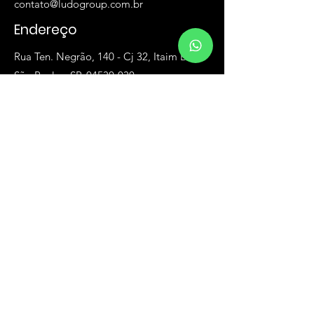
contato@ludogroup.com.br
Endereço
Rua Ten. Negrão, 140 - Cj 32, Itaim Bibi
São Paulo - SP, 04530-030
São Paulo
Goiânia
Av. Dep. Jamel Cecílio, 2496 - Sala 95A,
Jardim Goiás
Goiânia - GO, 74810-100
Mapa do Site
Home
Ecossitema