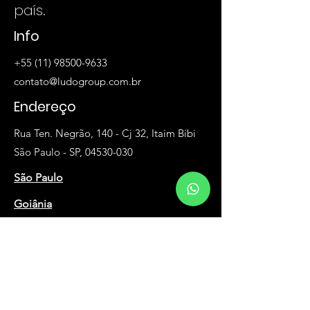
país.
Info
+55 (11) 98500-9633
contato@ludogroup.com.br
Endereço
Rua Ten. Negrão, 140 - Cj 32, Itaim Bibi
São Paulo - SP, 04530-030
São Paulo
Goiânia
Av. Dep. Jamel Cecílio, 2496 - Sala 95A,
Jardim Goiás
Goiânia - GO, 74810-100