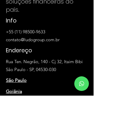
soluções financeiras do
país.
Info
+55 (11) 98500-9633
contato@ludogroup.com.br
Endereço
Rua Ten. Negrão, 140 - Cj 32, Itaim Bibi
São Paulo - SP, 04530-030
São Paulo
Goiânia
Av. Dep. Jamel Cecílio, 2496 - Sala 95A,
Jardim Goiás
Goiânia - GO, 74810-100