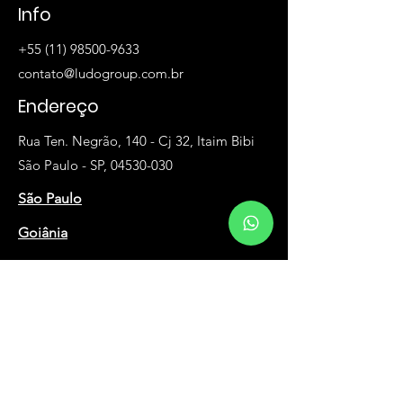
Info
+55 (11) 98500-9633
contato@ludogroup.com.br
Endereço
Rua Ten. Negrão, 140 - Cj 32, Itaim Bibi
São Paulo - SP, 04530-030
São Paulo
Goiânia
Av. Dep. Jamel Cecílio, 2496 - Sala 95A,
Jardim Goiás
Goiânia - GO, 74810-100
Mapa do Site