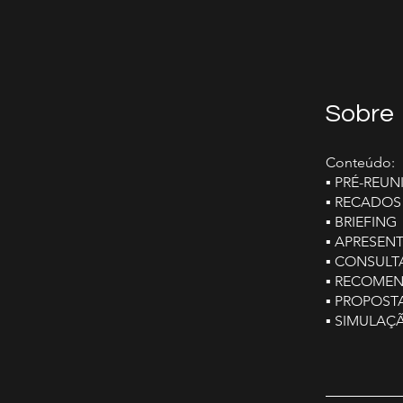
Sobre
Conteúdo:
▪️ PRÉ-REU
▪️ RECADOS 
▪️ BRIEFING
▪️ APRESE
▪️ CONSULT
▪️ RECOME
▪️ PROPOST
▪️ SIMULA