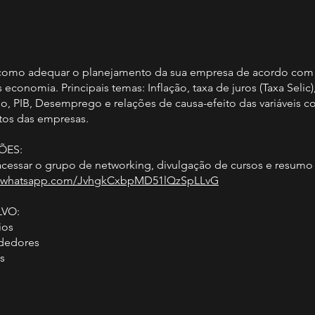
 como adequar o planejamento da sua empresa de acordo com
conomia. Principais temas: Inflação, taxa de juros (Taxa Selic
no, PIB, Desemprego e relações de causa-efeito das variáveis 
tos das empresas.
ÕES:
 acessar o grupo de networking, divulgação de cursos e resumo 
at.whatsapp.com/JvhgkCxbpMD51lQzSpLLvG
LVO:
ios
dedores
s