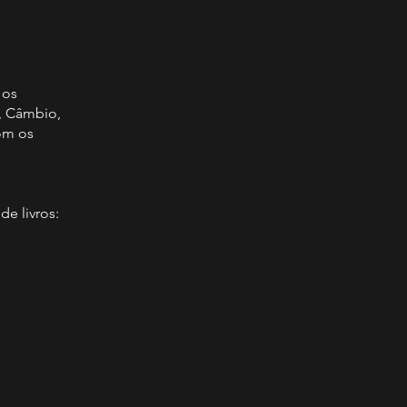
 os
), Câmbio,
com os
de livros: