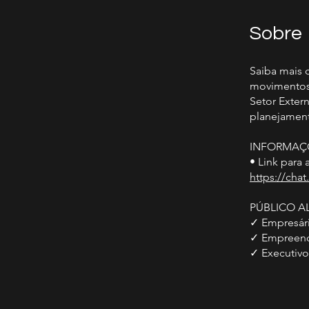
Sobre
Saiba mais
movimentos e
Setor Exter
planejamen
INFORMAÇ
• Link para
https://ch
PÚBLICO A
✓ Empresár
✓ Empreen
✓ Executivo