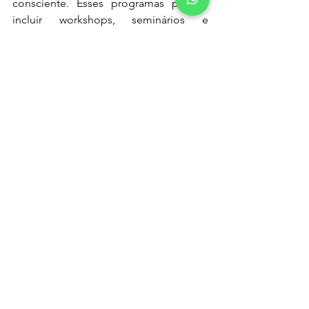
consciente. Esses programas podem 
incluir workshops, seminários e 
recursos online que abordem temas 
como orçamento pessoal, 
investimentos e gestão de dívidas. Ao 
capacitar os funcionários com 
conhecimentos financeiros sólidos, as 
empresas não apenas promovem a 
responsabilidade individual, mas 
também estabelecem uma cultura que 
valoriza o desenvolvimento contínuo e 
o bem-estar financeiro de seus 
membros. Dessa forma, as 
organizações não apenas contribuem 
para a estabilidade financeira de seus 
colaboradores, mas também 
fortalecem a saúde financeira da 
empresa como um todo.