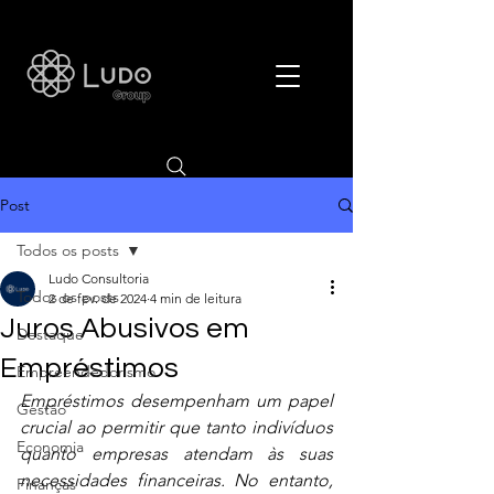
Post
Todos os posts
Ludo Consultoria
Todos os posts
2 de fev. de 2024
4 min de leitura
Juros Abusivos em
Destaque
Empréstimos
Empreendedorismo
Empréstimos desempenham um papel 
Gestão
crucial ao permitir que tanto indivíduos 
Economia
quanto empresas atendam às suas 
necessidades financeiras. No entanto, 
Finanças