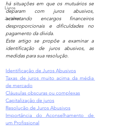
há situações em que os mutuários se 
Livros
deparam com juros abusivos, 
Jurídico
acarretando encargos financeiros 
desproporcionais e dificuldades no 
pagamento da dívida. 
Este artigo se propõe a examinar a 
identificação de juros abusivos, as 
medidas para sua resolução.
Identificação de Juros Abusivos
Taxas de juros muito acima da média 
de mercado
Cláusulas obscuras ou complexas
Capitalização de juros
Resolução de Juros Abusivos
Importância do Aconselhamento de 
um Profissional