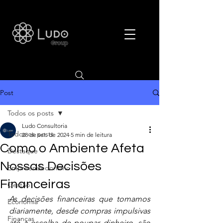
Post
Todos os posts
Ludo Consultoria
Todos os posts
28 de set. de 2024
5 min de leitura
Como o Ambiente Afeta
Destaque
Nossas Decisões
Empreendedorismo
Financeiras
Gestão
As decisões financeiras que tomamos 
Economia
diariamente, desde compras impulsivas 
Finanças
até a escolha de poupar dinheiro, são 