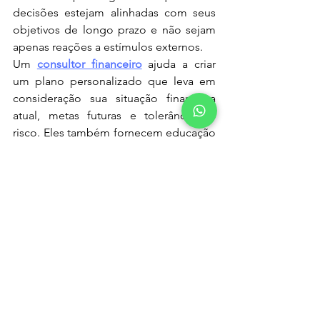
decisões estejam alinhadas com seus 
objetivos de longo prazo e não sejam 
apenas reações a estímulos externos.
Um 
consultor financeiro
 ajuda a criar 
um plano personalizado que leva em 
consideração sua situação financeira 
atual, metas futuras e tolerância ao 
risco. Eles também fornecem educação 
financeira, que é crucial para resistir às 
influências externas e para tomar 
decisões informadas, que favoreçam o 
crescimento do seu patrimônio.
Conclusão
O ambiente em que vivemos 
influencia fortemente nossas 
decisões financeiras, moldando 