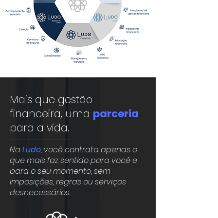
Mais que gestão
financeira, uma
parceria
para a vida.
Na
Ludo
, você contrata apenas o
que mais faz sentido para você e
para o seu momento, sem
imposições, regras ou serviços
desnecessários.