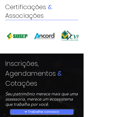
Certificações
&
Associações
Inscrições,
Agendamentos
&
Cotações
Seu patrimônio merece mais que uma
assessoria, merece um ecossistema
que trabalha por você.
➔ Trabalhe conosco