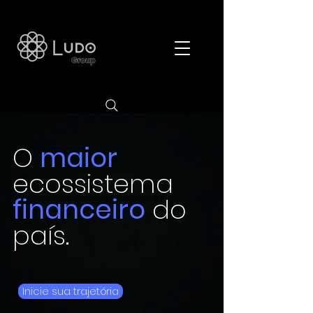
O
maior
ecossistema
financeiro
do
país.
Inicie sua trajetória