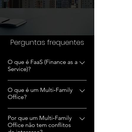
Perguntas frequentes
O que é FaaS (Finance as a
Service)?
FaaS é um serviço de gestão
operacional e financeira terceirizada,
O que é um Multi‑Family
que assume as tarefas do back‑office
Office?
(tesouraria, conciliação bancária,
É uma estrutura profissional que
relatórios, controle de pagamentos
oferece serviços típicos de um family
etc.). Permite que famílias e
Por que um Multi‑Family
office – como gestão de patrimônio,
empresas focalizem-se em seus
Office não tem conflitos
controladoria, planejamento e
projetos principais, enquanto o