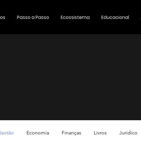
os
Passo a Passo
Ecossistema
Educacional
nteúdo
Informat
us conhecimentos lendo artigos e 
ócios, economia, finanças e resumo 
Gestão
Economia
Finanças
Livros
Jurídico