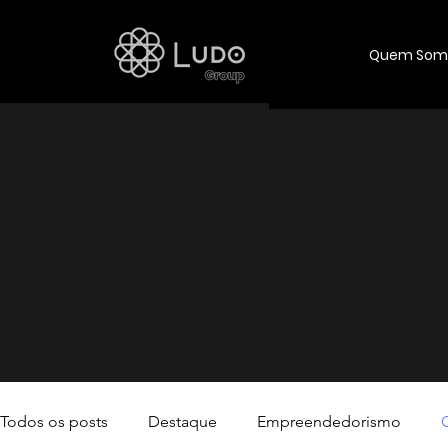
Quem Som
Co
Expanda se
sobre neg
Todos os posts
Destaque
Empreendedorismo