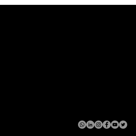
uções
Mapa do Site
Home
Ecossitema
Educacional
Agendamento
Contato
Trabalhe conosco
Siga